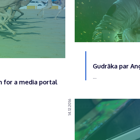
Gudrāka par Ang
...
n for a media portal
14.12.2016