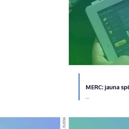
MERC: jauna spē
...
05.11.2016