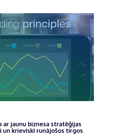
p ar jaunu biznesa stratēģijas
ki un krieviski runājošos tirgos