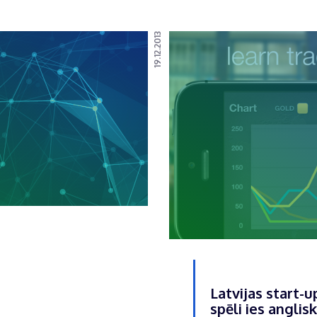
19.12.2013
Latvijas start-u
spēli ies anglis