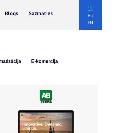
LV
Blogs
Sazināties
RU
EN
atizācija
E-komercija